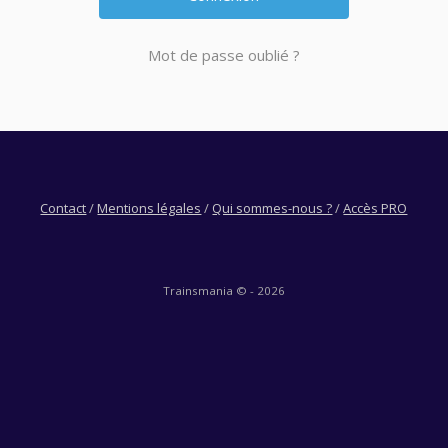
Mot de passe oublié ?
Contact
/
Mentions légales
/
Qui sommes-nous ?
/
Accès PRO
Trainsmania © - 2026