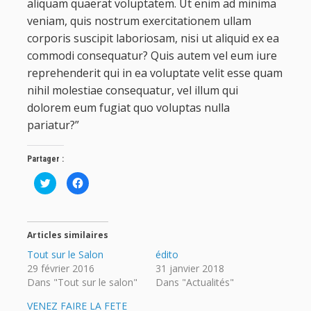
aliquam quaerat voluptatem. Ut enim ad minima
veniam, quis nostrum exercitationem ullam
corporis suscipit laboriosam, nisi ut aliquid ex ea
commodi consequatur? Quis autem vel eum iure
reprehenderit qui in ea voluptate velit esse quam
nihil molestiae consequatur, vel illum qui
dolorem eum fugiat quo voluptas nulla
pariatur?”
Partager :
C
C
l
l
i
i
q
q
u
u
e
e
z
z
Articles similaires
p
p
o
o
Tout sur le Salon
édito
u
u
r
r
29 février 2016
31 janvier 2018
p
p
a
a
Dans "Tout sur le salon"
Dans "Actualités"
r
r
t
t
VENEZ FAIRE LA FETE
a
a