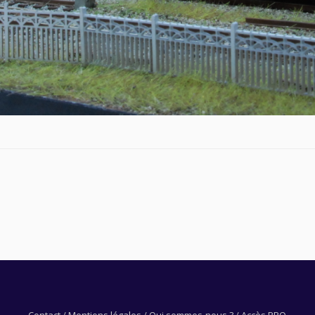
Contact
/
Mentions légales
/
Qui sommes-nous ?
/
Accès PRO