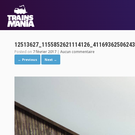
12513627_1155852621114126_41169362506243
Posted on
7 février 2017
|
Aucun commentaire
← Previous
Next →