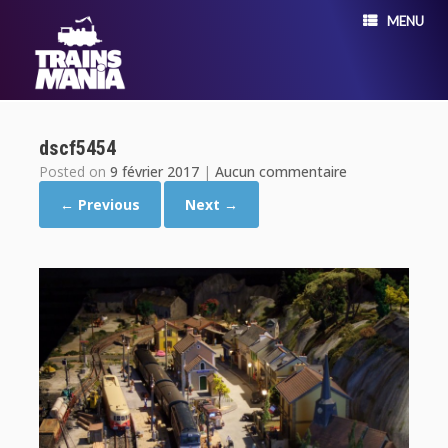
MENU
dscf5454
Posted on
9 février 2017
|
Aucun commentaire
← Previous
Next →