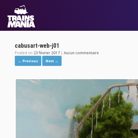
cabusart-web-j01
Posted on
23 février 2017
|
Aucun commentaire
← Previous
Next →