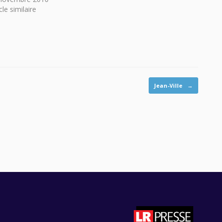
cle similaire
Jean-Ville
→