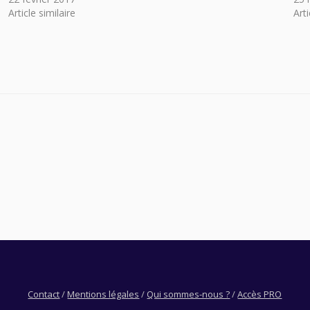
Article similaire
Arti
Contact
/
Mentions légales
/
Qui sommes-nous ?
/
Accès PRO