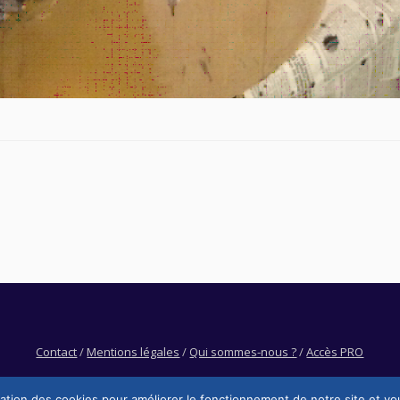
Contact
/
Mentions légales
/
Qui sommes-nous ?
/
Accès PRO
sation des cookies pour améliorer le fonctionnement de notre site et vo