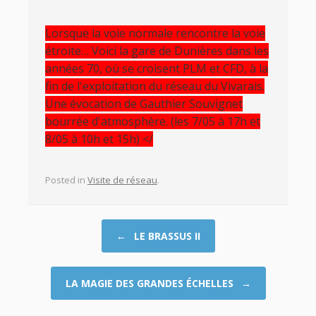
Lorsque la voie normale rencontre la voie
étroite… Voici la gare de Dunières dans les
années 70, où se croisent PLM et CFD, à la
fin de l'exploitation du réseau du Vivarais.
Une évocation de Gauthier Souvignet
bourrée d'atmosphère. (les 7/05 à 17h et
8/05 à 10h et 15h) </
Posted in
Visite de réseau
.
Post navigation
←
LE BRASSUS II
LA MAGIE DES GRANDES ÉCHELLES
→