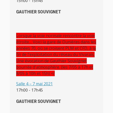
15h00
-
15h45
GAUTHIER SOUVIGNET
Lorsque la voie normale rencontre la voie
étroite… Voici la gare de Dunières dans les
années 70, où se croisent PLM et CFD, à la
fin de l'exploitation du réseau du Vivarais.
Une évocation de Gauthier Souvignet
bourrée d'atmosphère. (les 7/05 à 17h et
8/05 à 10h et 15h) </
Salle 4 – 7 mai 2021
17h00
-
17h45
GAUTHIER SOUVIGNET