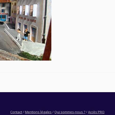
Contact
/
Mentions légales
/
Qui sommes-nous ?
/
Accès PRO