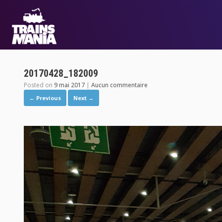
20170428_182009
Posted on
9 mai 2017
|
Aucun commentaire
← Previous
Next →