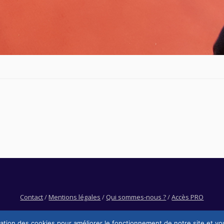
Contact
/
Mentions légales
/
Qui sommes-nous ?
/
Accès PRO
sation des cookies pour améliorer le fonctionnement de notre site et vo