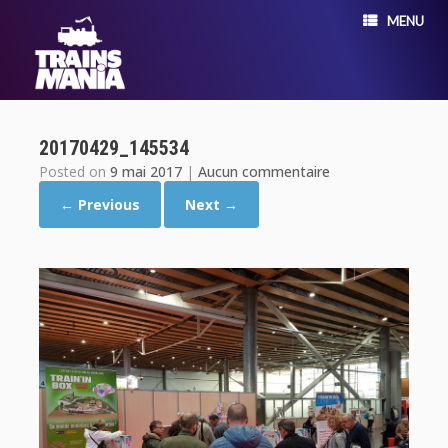
MENU
20170429_145534
Posted on
9 mai 2017
|
Aucun commentaire
← Previous
Next →