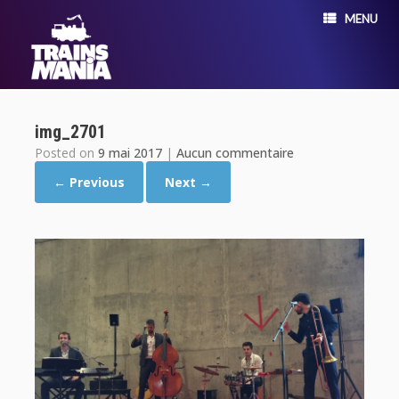
MENU
img_2701
Posted on
9 mai 2017
|
Aucun commentaire
← Previous
Next →