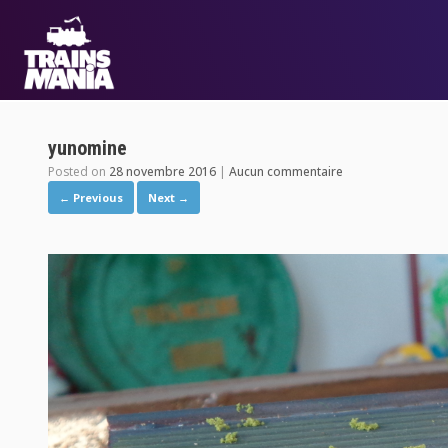
yunomine
Posted on
28 novembre 2016
|
Aucun commentaire
← Previous
Next →